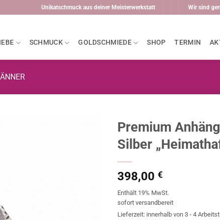
Unikatschmuck aus deiner Meisterwerkstatt
Wir sind ger
IEBE
SCHMUCK
GOLDSCHMIEDE
SHOP
TERMIN
AK
MÄNNER
Premium Anhänge
Silber „Heimatha
398,00
€
Enthält 19% MwSt.
sofort versandbereit
Lieferzeit: innerhalb von 3 - 4 Arbeits