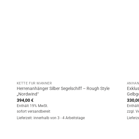
KETTE FÜR MÄNNER
ANHÄN
Herrenanhänger Silber Segelschiff – Rough Style
Exklu
„Nordwind“
Gelbgo
394,00
€
330,0
Enthält 19% MwSt.
Enthäl
sofort versandbereit
zzgl.
V
Lieferzeit: innerhalb von 3 - 4 Arbeitstage
Lieferz