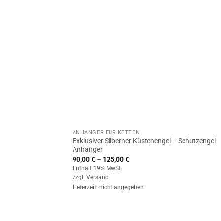
ANHÄNGER FÜR KETTEN
Exklusiver Silberner Küstenengel – Schutzengel
Anhänger
Preisspanne:
90,00
€
–
125,00
€
90,00 €
Enthält 19% MwSt.
bis
zzgl.
Versand
125,00 €
Lieferzeit: nicht angegeben