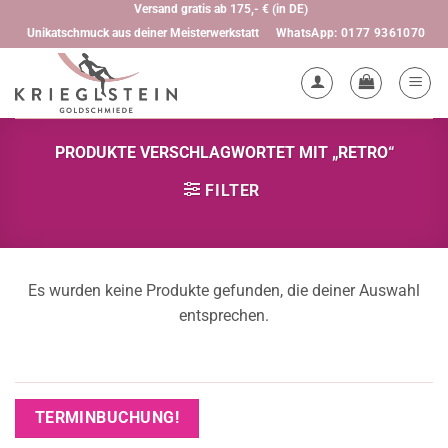
Zum
Versand gratis ab 175,- € (in DE)
WhatsApp: 0177 9361070
Unikatschmuck aus deiner Meisterwerkstatt
Inhalt
springen
PRODUKTE VERSCHLAGWORTET MIT „RETRO“
FILTER
Es wurden keine Produkte gefunden, die deiner Auswahl
entsprechen.
TERMINBUCHUNG!