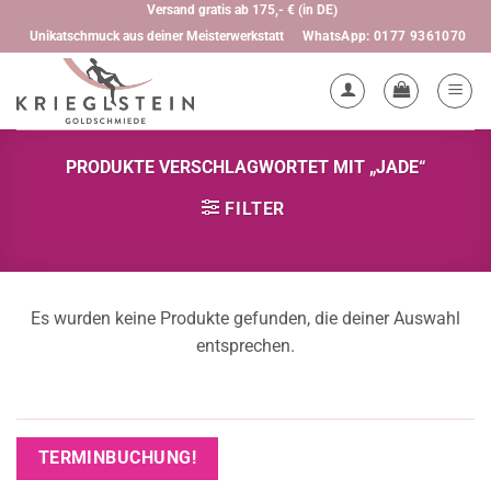
Zum
Versand gratis ab 175,- € (in DE)
WhatsApp: 0177 9361070
Unikatschmuck aus deiner Meisterwerkstatt
Inhalt
springen
PRODUKTE VERSCHLAGWORTET MIT „JADE“
FILTER
Es wurden keine Produkte gefunden, die deiner Auswahl
entsprechen.
TERMINBUCHUNG!