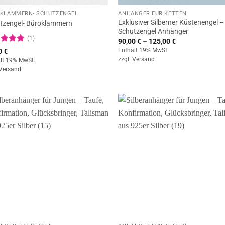
KLAMMERN- SCHUTZENGEL
ANHÄNGER FÜR KETTEN
Exklusiver Silberner Küstenengel –
tzengel- Büroklammern
Schutzengel Anhänger
(1)
Preisspanne:
90,00
€
–
125,00
€
90,00 €
rtet
Enthält 19% MwSt.
0
€
bis
5
von
zzgl.
Versand
lt 19% MwSt.
125,00 €
Versand