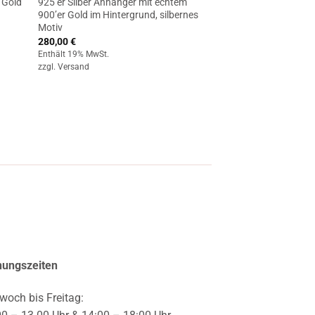
 Gold
925’er Silber Anhänger mit echtem
900’er Gold im Hintergrund, silbernes
Motiv
280,00
€
Enthält 19% MwSt.
zzgl.
Versand
nungszeiten
woch bis Freitag: