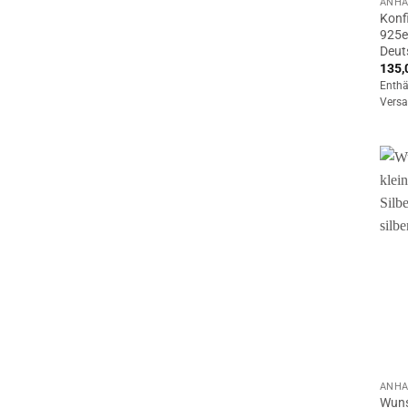
ANHÄ
Konf
925er
Deut
135,
Enthä
Versa
ANHÄ
Wuns