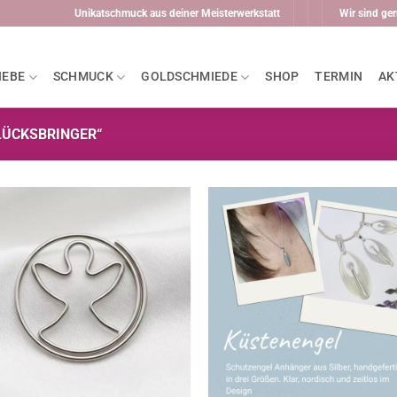
Unikatschmuck aus deiner Meisterwerkstatt
Wir sind ger
IEBE
SCHMUCK
GOLDSCHMIEDE
SHOP
TERMIN
AK
LÜCKSBRINGER“