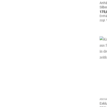
Anhä
Silbe
175,
Enthä
zzgl.
ANHÄ
Exklu