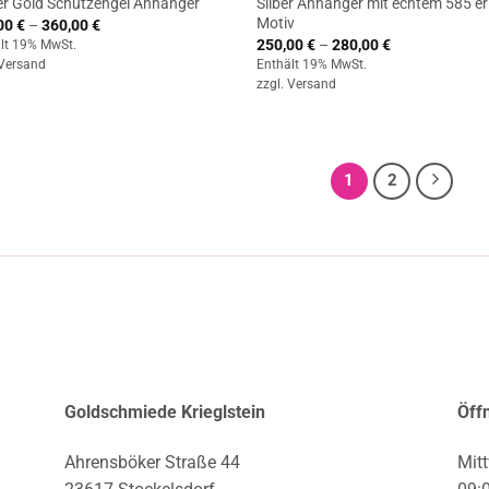
er Gold Schutzengel Anhänger
Silber Anhänger mit echtem 585’er
Motiv
Preisspanne:
00
€
–
360,00
€
235,00 €
Preisspanne:
250,00
€
–
280,00
€
lt 19% MwSt.
bis
250,00 €
Versand
Enthält 19% MwSt.
360,00 €
bis
zzgl.
Versand
280,00 €
1
2
Goldschmiede Krieglstein
Öff
Ahrensböker Straße 44
Mitt