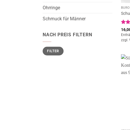
Ohrringe
BÜRO
Schu
Schmuck für Männer
Bewe
16,0
mit
NACH PREIS FILTERN
Enthä
5
zzgl.
Min.
Max.
FILTER
Preis
Preis