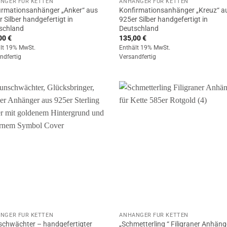
NGER FÜR KETTEN
ANHÄNGER FÜR KETTEN
irmationsanhänger „Anker“ aus
Konfirmationsanhänger „Kreuz“ a
 Silber handgefertigt in
925er Silber handgefertigt in
schland
Deutschland
00
€
135,00
€
lt 19% MwSt.
Enthält 19% MwSt.
ndfertig
Versandfertig
NGER FÜR KETTEN
ANHÄNGER FÜR KETTEN
chwächter – handgefertigter
„Schmetterling “ Filigraner Anhäng