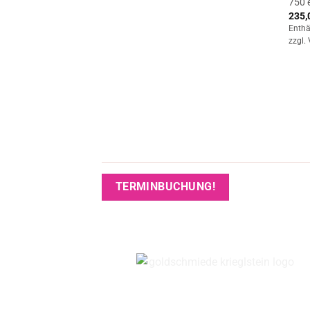
750’
235,
Enthä
zzgl.
TERMINBUCHUNG!