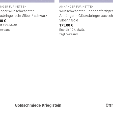
NGER FÜR KETTEN
ANHÄNGER FÜR KETTEN
nger Wunschwächter
Wunschwächter – handgefertigte
sbringer echt Silber / schwarz
Anhänger – Glücksbringer aus ec
Silber / Gold
00
€
175,00
€
lt 19% MwSt.
Versand
Enthält 19% MwSt.
zzgl.
Versand
Goldschmiede Krieglstein
Öff