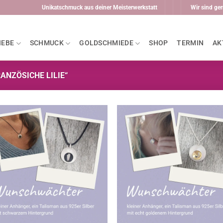
Unikatschmuck aus deiner Meisterwerkstatt
Wir sind ger
IEBE
SCHMUCK
GOLDSCHMIEDE
SHOP
TERMIN
AK
NZÖSICHE LILIE“