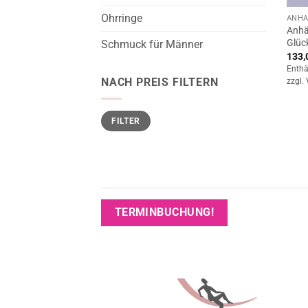
Ohrringe
ANHÄ
Anhä
Glück
Schmuck für Männer
133,
Enthä
NACH PREIS FILTERN
zzgl.
Min.
Max.
FILTER
Preis
Preis
TERMINBUCHUNG!